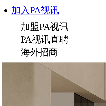
加入PA视讯
加盟PA视讯
PA视讯直聘
海外招商