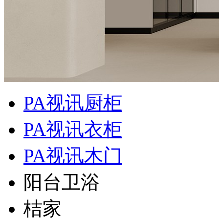
PA视讯厨柜
PA视讯衣柜
PA视讯木门
阳台卫浴
桔家