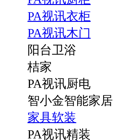
PA视讯衣柜
PA视讯木门
阳台卫浴
桔家
PA视讯厨电
智小金智能家居
家具软装
PA视讯精装