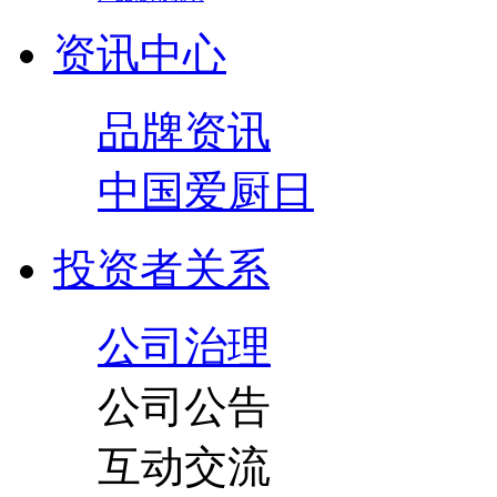
资讯中心
品牌资讯
中国爱厨日
投资者关系
公司治理
公司公告
互动交流