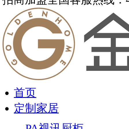
首页
定制家居
PA视讯厨柜