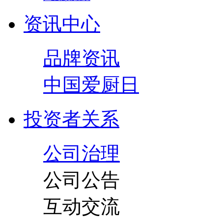
资讯中心
品牌资讯
中国爱厨日
投资者关系
公司治理
公司公告
互动交流