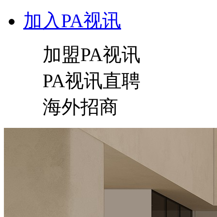
加入PA视讯
加盟PA视讯
PA视讯直聘
海外招商